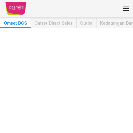
Omset DGS
Omset Direct Sales
Outlet
Kedatangan Ba