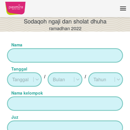
Sodaqoh ngaji dan sholat dhuha
ramadhan 2022
Nama
Tanggal
/
/
Tanggal
Bulan
Tahun
Nama kelompok
Juz