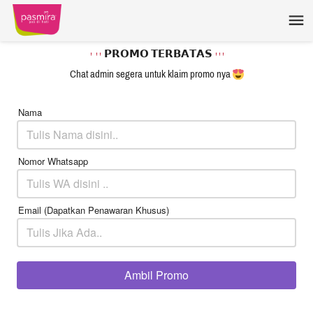
 𝗣𝗥𝗢𝗠𝗢 𝗧𝗘𝗥𝗕𝗔𝗧𝗔𝗦 
Chat admin segera untuk klaim promo nya 
Nama
Nomor Whatsapp
Email (Dapatkan Penawaran Khusus)
Ambil Promo
`