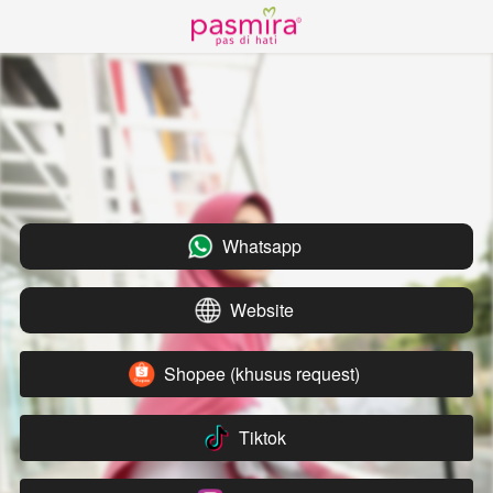
Whatsapp
`
Website
`
Shopee (khusus request)
`
Tiktok
`