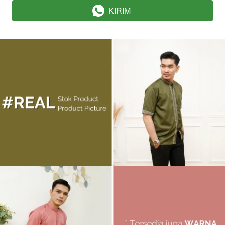
KIRIM
`