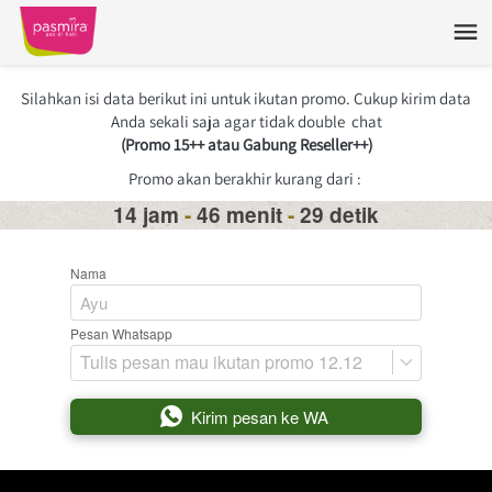
Silahkan isi data berikut ini untuk ikutan promo. Cukup kirim data 
Anda sekali saja agar tidak double  chat
(Promo 15++ atau Gabung Reseller++)
Promo akan berakhir kurang dari : 
14 jam
-
46 menit
-
29 detik
Nama
Pesan Whatsapp
Tulis pesan mau ikutan promo 12.12
`
Kirim pesan ke WA