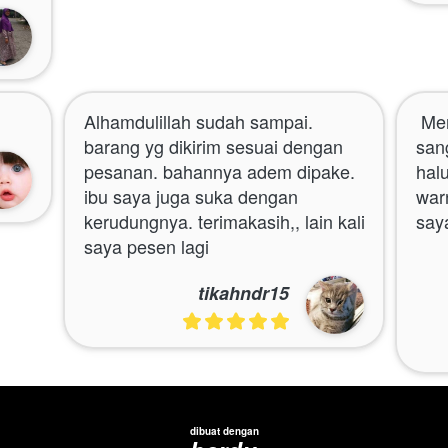
Alhamdulillah sudah sampai. 
 Menurut saya jilbabny sangat 
barang yg dikirim sesuai dengan 
san
pesanan. bahannya adem dipake. 
hal
ibu saya juga suka dengan 
warn
kerudungnya. terimakasih,, lain kali 
say
saya pesen lagi
tikahndr15
dibuat dengan