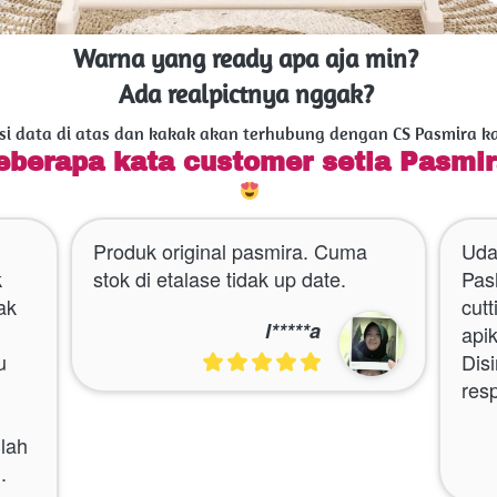
Warna yang ready apa aja min? 
Ada realpictnya nggak? 
isi data di atas dan kakak akan terhubung dengan CS Pasmira k
eberapa kata customer setia Pasmir
Produk original pasmira. Cuma 
Uda
 
stok di etalase tidak up date.
Pas
k 
cutt
l*****a
api
 
Disi
res
ah 
.