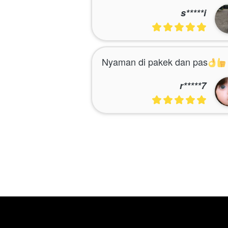
s*****i
Nyaman di pakek dan pas
r*****7