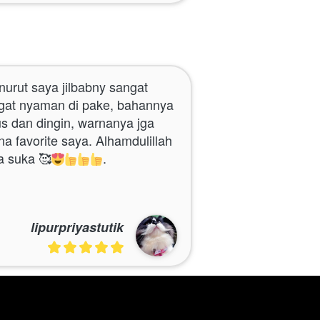
gat nyaman di pake, bahannya 
us dan dingin, warnanya jga 
a favorite saya. Alhamdulillah 
a suka 🥰
.
lipurpriyastutik