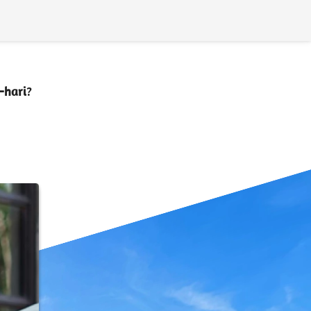
-hari
?