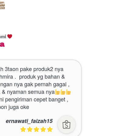
ami 
a 
h 3taon pake produk2 nya 
hmira .  produk yg bahan & 
ingan nya gak pernah gagal , 
k & nyaman semua nya
ni pengiriman cepet banget , 
pon juga oke
ernawati_faizah15