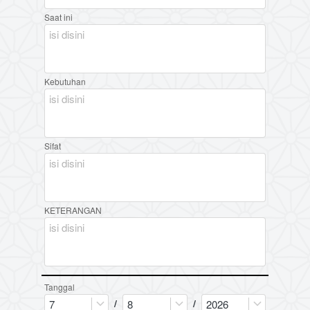
Saat ini
Kebutuhan
Sifat
KETERANGAN
Tanggal
/
/
7
8
2026