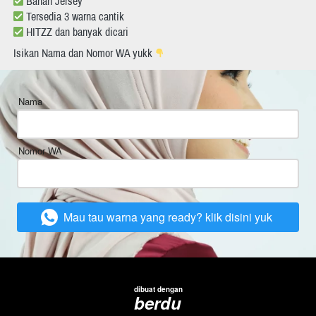
 Bahan Jersey 
 Tersedia 3 warna cantik
 HITZZ dan banyak dicari 
Isikan Nama dan Nomor WA yukk 
Nama
Nomor WA
Mau tau warna yang ready? klik disini yuk
`
dibuat dengan
berdu